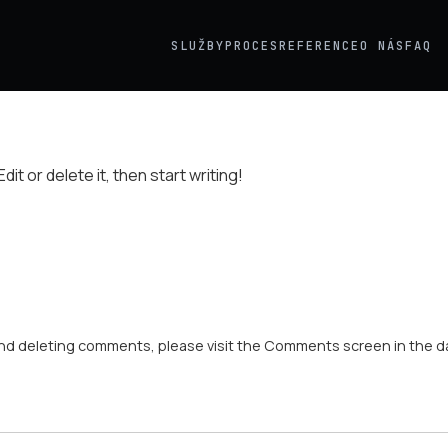
SLUŽBY
PROCES
REFERENCE
O NÁS
FAQ
it or delete it, then start writing!
 and deleting comments, please visit the Comments screen in the 