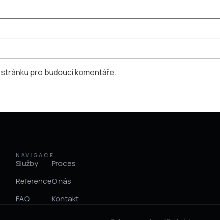
u stránku pro budoucí komentáře.
NAVIGACE
Služby
Proces
Reference
O nás
FAQ
Kontakt